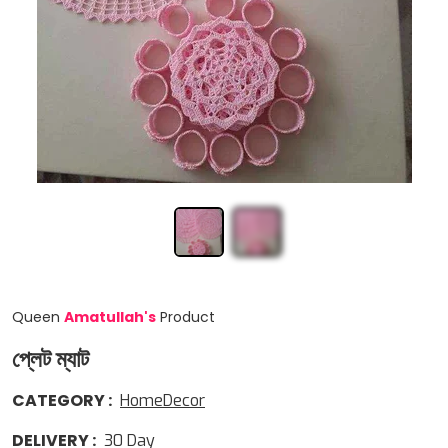
Queen
Amatullah
'
s
Product
প্লেট ম্যাট
CATEGORY
:
HomeDecor
DELIVERY
:
30
Day