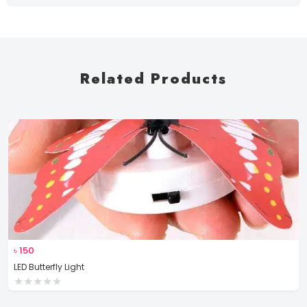
Related Products
৳
250
Wall Hanging
★
★
★
★
★