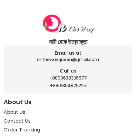
নারী হোক উদ্যোক্তা
Email us at
onthewayqueen@gmail.com
Call us
+8809638336677
+8801894829225
About Us
About Us
Contact Us
Order Tracking