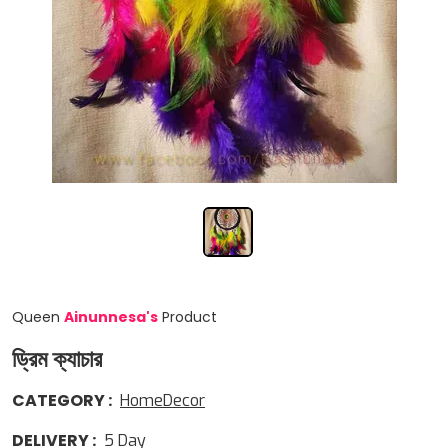
Queen
Ainunnesa
'
s
Product
ড্রিম ক্যাচার
CATEGORY
:
HomeDecor
DELIVERY
:
5
Day