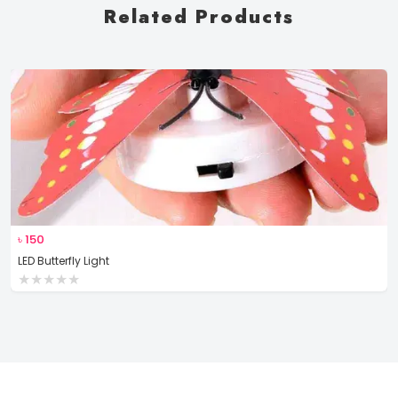
Related Products
৳
150
LED Butterfly Light
★
★
★
★
★