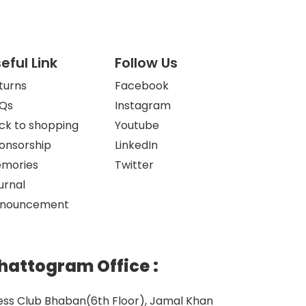
eful Link
Follow Us
turns
Facebook
Qs
Instagram
ck to shopping
Youtube
onsorship
LinkedIn
mories
Twitter
urnal
nouncement
hattogram Office
:
ess Club Bhaban(6th Floor), Jamal Khan