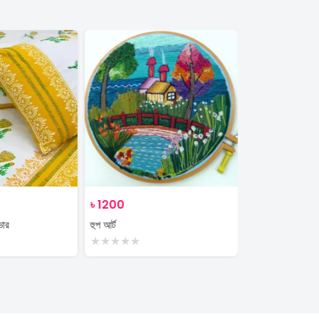
৳
1200
৳
350
ভার
হুপ আর্ট
plant
★
★
★
★
★
★
★
★
★
★