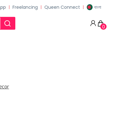
App
Freelancing
Queen Connect
বাংলা
0
ecor