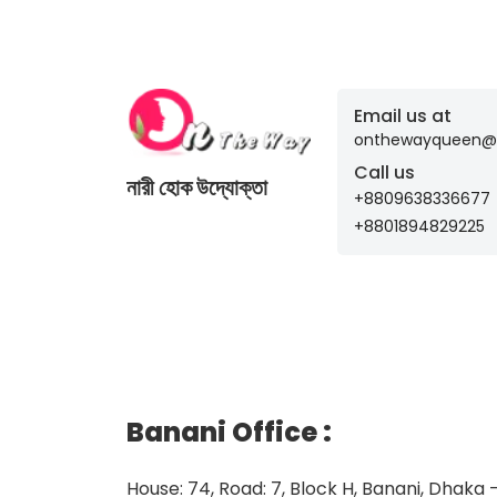
Email us at
onthewayqueen@
Call us
নারী হোক উদ্যোক্তা
+8809638336677
+8801894829225
Banani Office
:
House: 74, Road: 7, Block H, Banani, Dhaka 