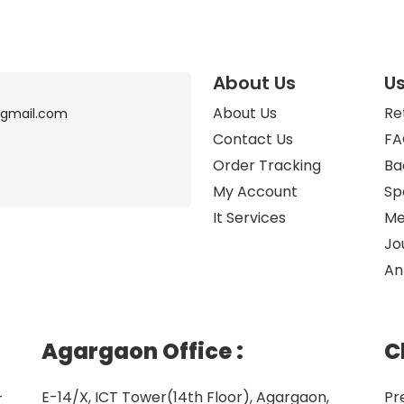
About Us
Us
About Us
Re
gmail.com
Contact Us
FA
Order Tracking
Ba
My Account
Sp
It Services
Me
Jo
An
Agargaon Office
:
C
–
E-14/X, ICT Tower(14th Floor), Agargaon,
Pr