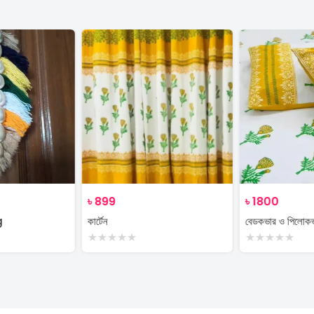
৳
899
৳
1800
g
কার্টেন
বেডকভার ও পিলোক
★
★
★
★
★
★
★
★
★
★