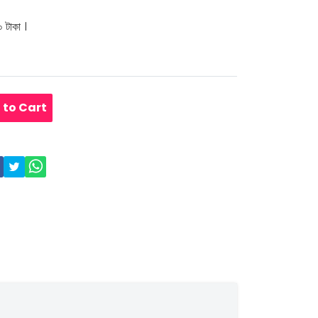
 টাকা ।
 to Cart