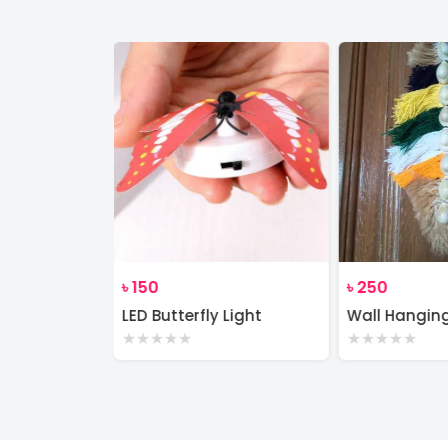
৳
150
৳
250
Wall Decor Macrame Cotton Rope Wood Hanger Self
LED Butterfly Light
Wall Hangin
★
★
★
★
★
★
★
★
★
★