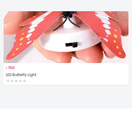
৳
150
LED Butterfly Light
★
★
★
★
★