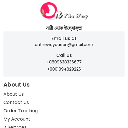
নারী হোক উদ্যোক্তা
Email us at
onthewayqueen@gmail.com
Call us
+8809638336677
+8801894829225
About Us
About Us
Contact Us
Order Tracking
My Account
It Services