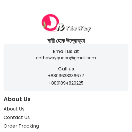
নারী হোক উদ্যোক্তা
Email us at
onthewayqueen@gmail.com
Call us
+8809638336677
+8801894829225
About Us
About Us
Contact Us
Order Tracking