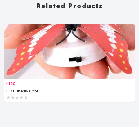
Related Products
৳
150
LED Butterfly Light
★
★
★
★
★