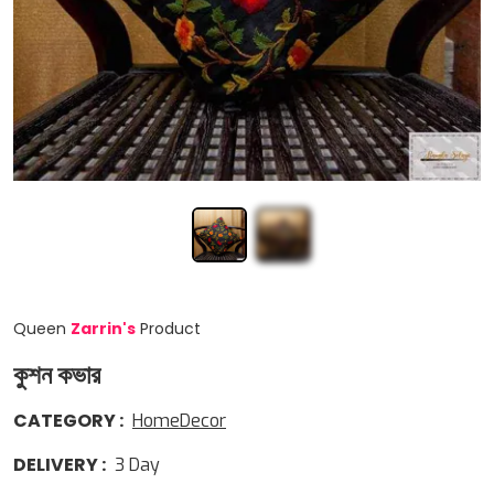
Queen
Zarrin
'
s
Product
কুশন কভার
CATEGORY
:
HomeDecor
DELIVERY
:
3
Day