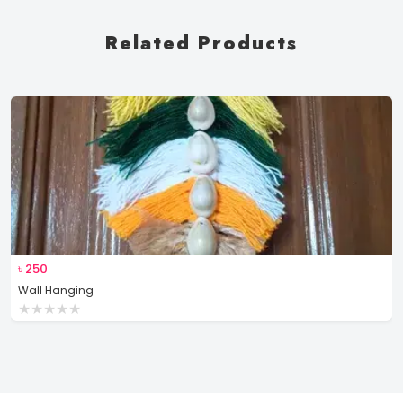
Related Products
৳
250
Wall Hanging
★
★
★
★
★