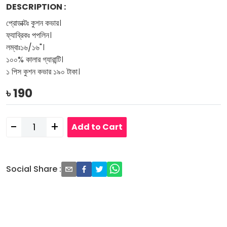
DESCRIPTION
:
প্রোডাক্টঃ কুশন কভার।
ফ্যাব্রিকঃ পপলিন।
লম্বাঃ১৬/১৬"।
১০০% কালার গ্যারান্টি।
১ পিস কুশন কভার ১৯০ টাকা।
৳
190
-
+
Add to Cart
Social Share
: