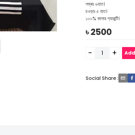
লম্বাঃ ৬হাত।
চওড়াঃ ৫ হাত।
১০০% কালার গ্যারান্টি।
৳
2500
-
+
Add
Social Share
: