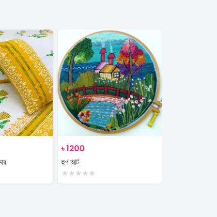
৳
1200
৳
350
ভার
হুপ আর্ট
plant
★
★
★
★
★
★
★
★
★
★