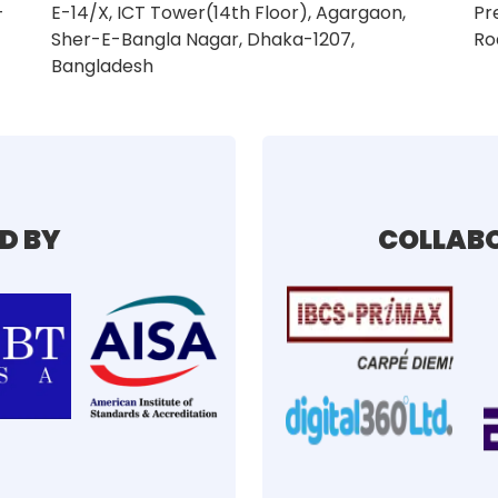
–
E-14/X, ICT Tower(14th Floor), Agargaon,
Pr
Sher-E-Bangla Nagar, Dhaka-1207,
Ro
Bangladesh
D BY
COLLABO