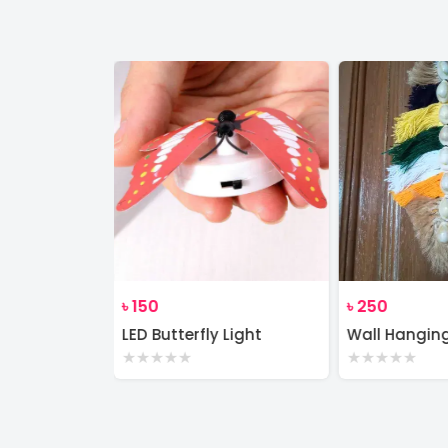
৳
150
৳
250
Wall Decor Macrame Cotton Rope Wood Hanger Self
LED Butterfly Light
Wall Hangin
★
★
★
★
★
★
★
★
★
★