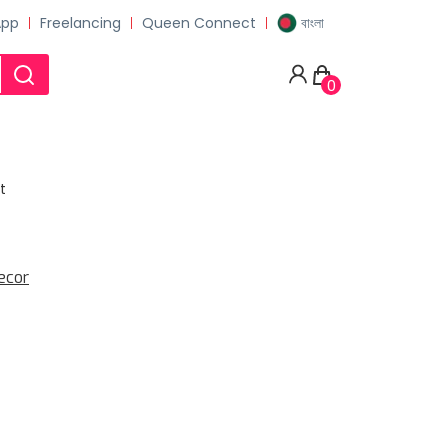
App
Freelancing
Queen Connect
বাংলা
0
t
ecor