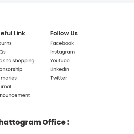
eful Link
Follow Us
turns
Facebook
Qs
Instagram
ck to shopping
Youtube
onsorship
LinkedIn
mories
Twitter
urnal
nouncement
hattogram Office
: