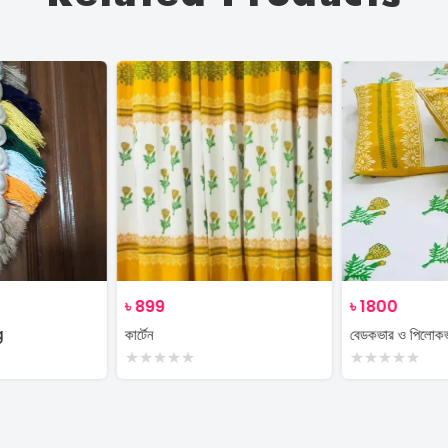
৳
899
৳
1800
g
কার্টেন
বেডকভার ও পিলোক
★
★
★
★
★
★
★
★
★
★