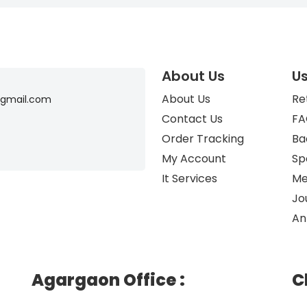
About Us
Us
About Us
Re
gmail.com
Contact Us
FA
Order Tracking
Ba
My Account
Sp
It Services
Me
Jo
An
Agargaon Office
:
C