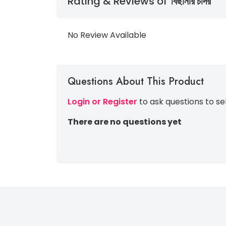
Rating & Reviews of
বিছানার চাদর
No Review Available
Questions About This Product
Login or Register
to ask questions to se
There are no questions yet