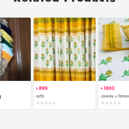
৳
899
৳
1800
g
কার্টেন
বেডকভার ও পিলোক
★
★
★
★
★
★
★
★
★
★