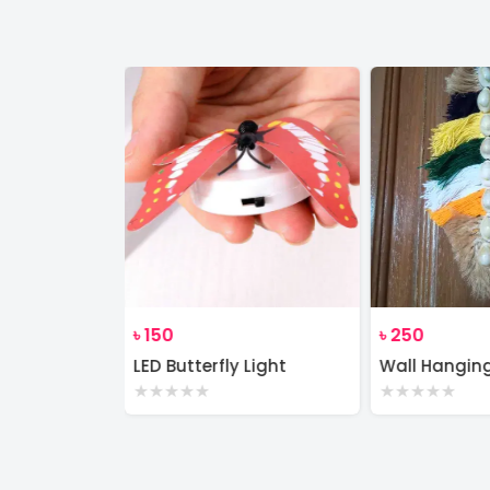
৳
150
৳
250
Wall Decor Macrame Cotton Rope Wood Hanger Self
LED Butterfly Light
Wall Hangin
★
★
★
★
★
★
★
★
★
★