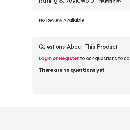
Rating & Reviews of
বিছানার চাদর
No Review Available
Questions About This Product
Login or Register
to ask questions to se
There are no questions yet