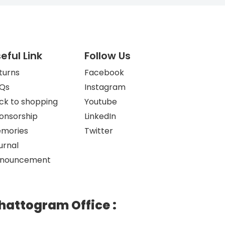
eful Link
Follow Us
turns
Facebook
Qs
Instagram
ck to shopping
Youtube
onsorship
LinkedIn
mories
Twitter
urnal
nouncement
hattogram Office
: