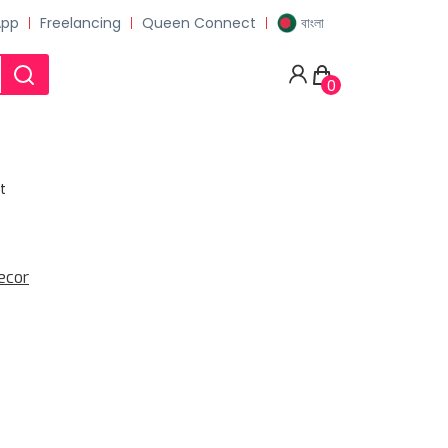
App
Freelancing
Queen Connect
বাংলা
0
t
ecor