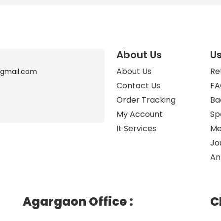
About Us
Us
About Us
Re
gmail.com
Contact Us
FA
Order Tracking
Ba
My Account
Sp
It Services
Me
Jo
An
Agargaon Office
:
C