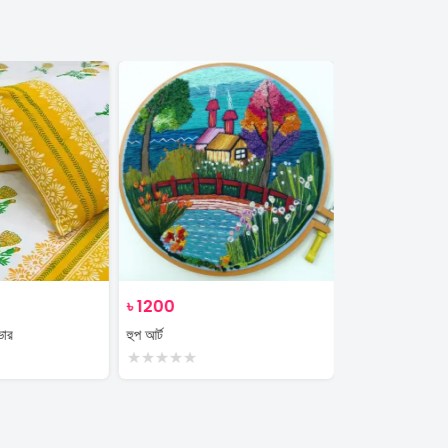
৳
1200
৳
350
ভার
হুপ আর্ট
plant
★
★
★
★
★
★
★
★
★
★