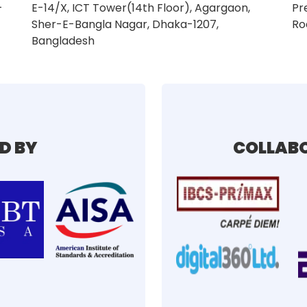
–
E-14/X, ICT Tower(14th Floor), Agargaon,
Pr
Sher-E-Bangla Nagar, Dhaka-1207,
Ro
Bangladesh
D BY
COLLABO