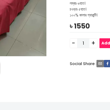
লম্বাঃ ৬হাত।
চওড়াঃ ৫হাত।
১০০% কালার গ্যারান্টি।
৳
1550
-
+
Add
Social Share
: