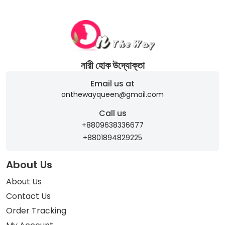
নারী হোক উদ্যোক্তা
Email us at
onthewayqueen@gmail.com
Call us
+8809638336677
+8801894829225
About Us
About Us
Contact Us
Order Tracking