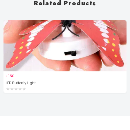
Related Products
৳
150
LED Butterfly Light
★
★
★
★
★