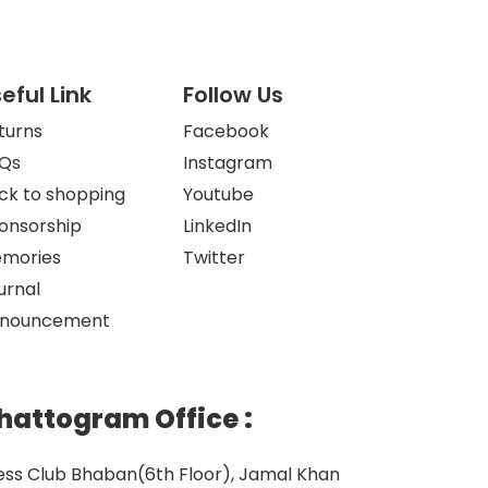
eful Link
Follow Us
turns
Facebook
Qs
Instagram
ck to shopping
Youtube
onsorship
LinkedIn
mories
Twitter
urnal
nouncement
hattogram Office
:
ess Club Bhaban(6th Floor), Jamal Khan