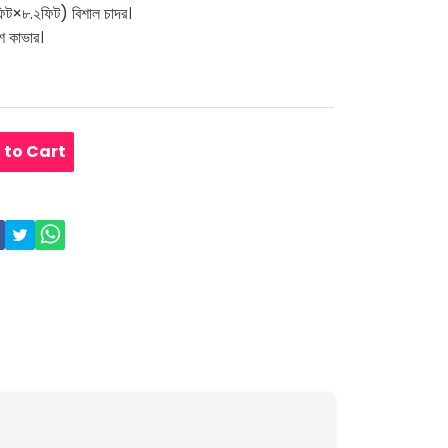
িট×৮.২ফিট) বিশাল চাদর।
িশ কাভার।
 to Cart