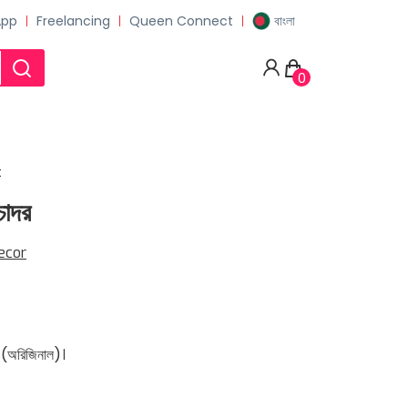
App
Freelancing
Queen Connect
বাংলা
0
t
চাদর
ecor
াইল (অরিজিনাল)।