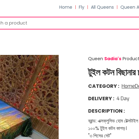
Home
Fly
All Queens
Queen 
Queen
Sadia
'
s
Produc
টুইল কটন বিছানার 
CATEGORY
:
HomeD
DELIVERY
:
4
Day
DESCRIPTION
:
ব্রান্ড: এক্সক্লুসিভ হোম টেক্সট
১০০% টুইল কটন কাপড়।
"৩ পিসের সেট"