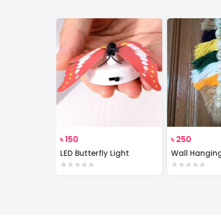
৳
150
৳
250
Wall Decor Macrame Cotton Rope Wood Hanger Self
LED Butterfly Light
Wall Hangin
★
★
★
★
★
★
★
★
★
★