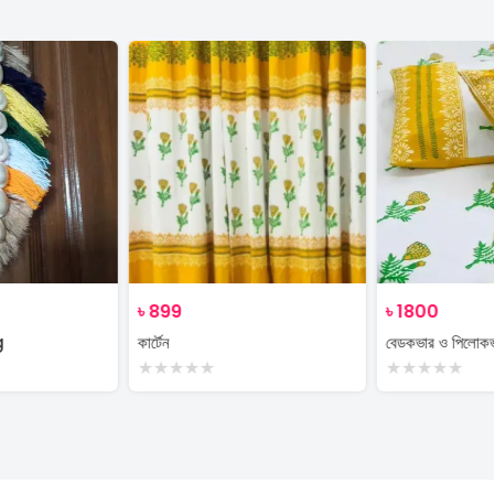
৳
899
৳
1800
g
কার্টেন
বেডকভার ও পিলোক
★
★
★
★
★
★
★
★
★
★