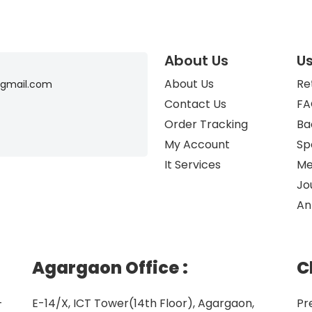
About Us
Us
About Us
Re
gmail.com
Contact Us
FA
Order Tracking
Ba
My Account
Sp
It Services
Me
Jo
An
Agargaon Office
:
C
–
E-14/X, ICT Tower(14th Floor), Agargaon,
Pr