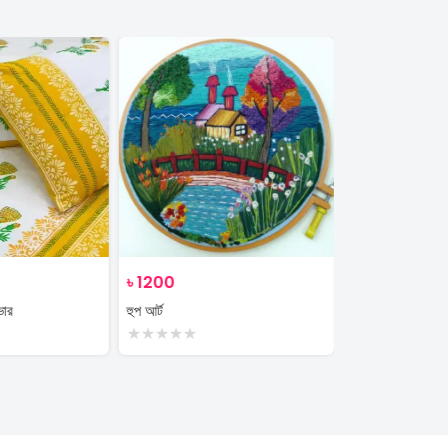
৳
1200
৳
350
ভার
হুপ আর্ট
plant
★
★
★
★
★
★
★
★
★
★