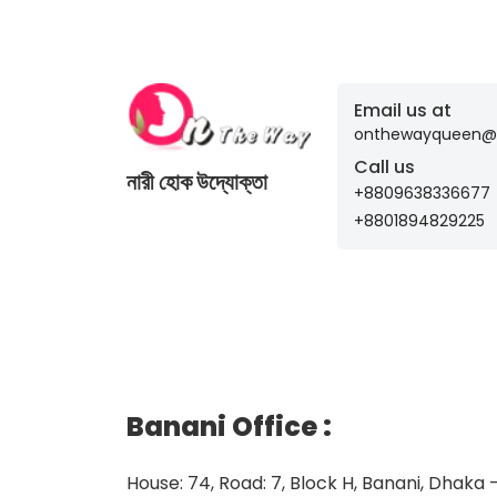
Email us at
onthewayqueen@
Call us
নারী হোক উদ্যোক্তা
+8809638336677
+8801894829225
Banani Office
:
House: 74, Road: 7, Block H, Banani, Dhaka 