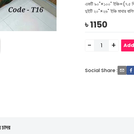
একটি ৯০"×১০০" ইঞ্চি=(৭.৫ ফ
দুইটি ২০"×২৬" ইঞ্চি মাথার বাল
৳
1150
-
+
Add
Social Share
:
 চাদর