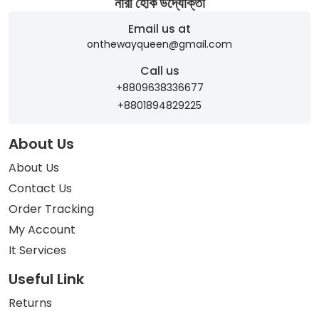
নারী হোক উদ্যোক্তা
Email us at
onthewayqueen@gmail.com
Call us
+8809638336677
+8801894829225
About Us
About Us
Contact Us
Order Tracking
My Account
It Services
Useful Link
Returns