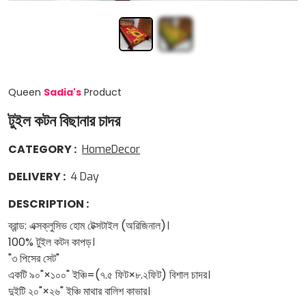
Queen
Sadia
'
s
Product
টুইল কটন বিছানার চাদর
CATEGORY
:
HomeDecor
DELIVERY
:
4
Day
DESCRIPTION
:
ব্রান্ড: এক্সক্লুসিভ হোম টেক্সটাইল (অরিজিনাল)।
100% টুইল কটন কাপড়।
"৩ পিসের সেট"
একটি ৯০"×১০০" ইঞ্চি=(৭.৫ ফিট×৮.২ফিট) বিশাল চাদর।
দুইটি ২০"×২৬" ইঞ্চি মাথার বালিশ কাভার।