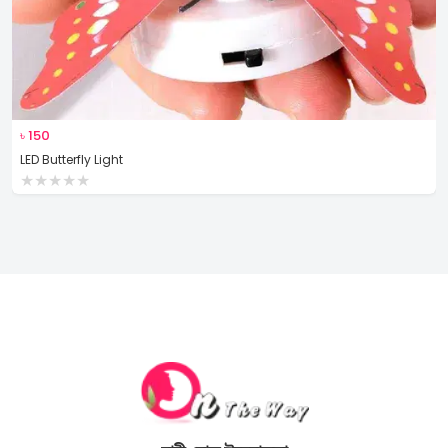
৳
150
LED Butterfly Light
★
★
★
★
★