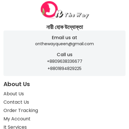
নারী হোক উদ্যোক্তা
Email us at
onthewayqueen@gmail.com
Call us
+8809638336677
+8801894829225
About Us
About Us
Contact Us
Order Tracking
My Account
It Services