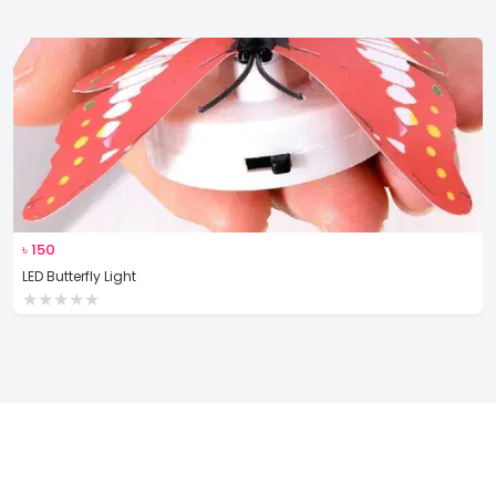
৳
150
LED Butterfly Light
★
★
★
★
★