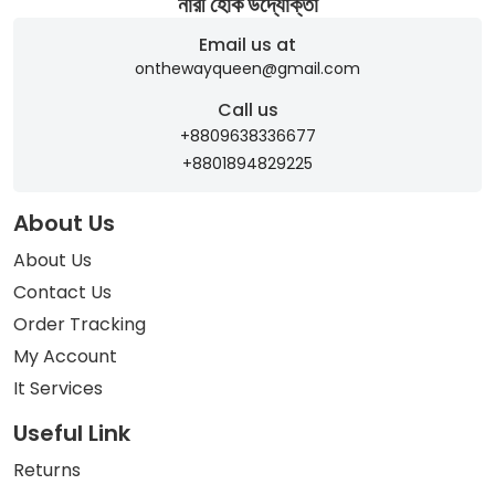
নারী হোক উদ্যোক্তা
Email us at
onthewayqueen@gmail.com
Call us
+8809638336677
+8801894829225
About Us
About Us
Contact Us
Order Tracking
My Account
It Services
Useful Link
Returns