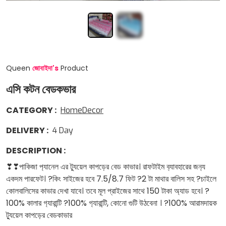
Queen
জোবাইদা
'
s
Product
এসি কটন বেডকভার
CATEGORY
:
HomeDecor
DELIVERY
:
4
Day
DESCRIPTION
:
❣❣পাকিজা প‍্যানেল এর ট‍্যুয়েল কাপড়ের বেড কাভার। রাফটাইম ব‍্যাবহারের জন‍্য
একদম পারফেট। ?কিং সাইজের হবে 7.5/8.7 ফিট ?2 টা মাথার বালিস সহ ?চাইলে
কোলবালিসের কাভার দেখা যাবে। তবে মূল প্রাইজের সাথে 150 টাকা অ্যাড হবে। ?
100% কালার গ‍্যারান্টি ?100% গ‍্যারান্টি, কোনো গুটি উঠবেনা । ?100% আরামদায়ক
ট‍্যুয়েল কাপড়ের বেডকাভার