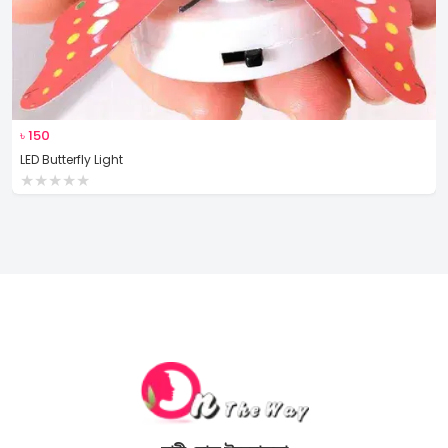
৳
150
LED Butterfly Light
★
★
★
★
★